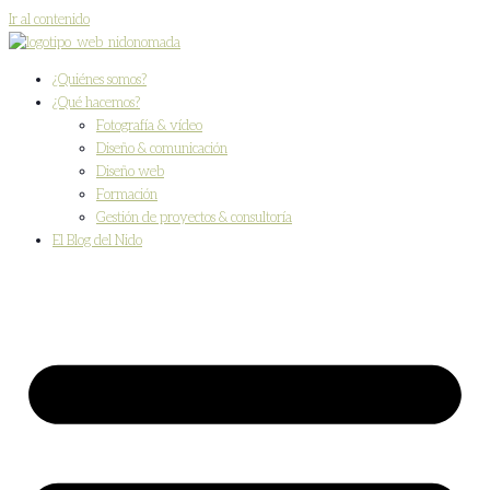
Ir al contenido
¿Quiénes somos?
¿Qué hacemos?
Fotografía & vídeo
Diseño & comunicación
Diseño web
Formación
Gestión de proyectos & consultoría
El Blog del Nido