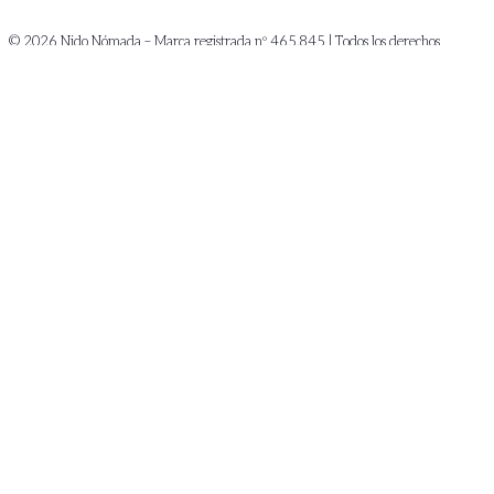
© 2026 Nido Nómada – Marca registrada nº 465.845 | Todos los derechos
reservados
¿Quiénes somos?
¿Qué hacemos?
Fotografía & vídeo
Diseño & comunicación
Diseño web
Formación
Gestión de proyectos & consultoría
El Blog del Nido
¿Quiénes somos?
¿Qué hacemos?
Fotografía & vídeo
Diseño & comunicación
Diseño web
Formación
Gestión de proyectos & consultoría
El Blog del Nido