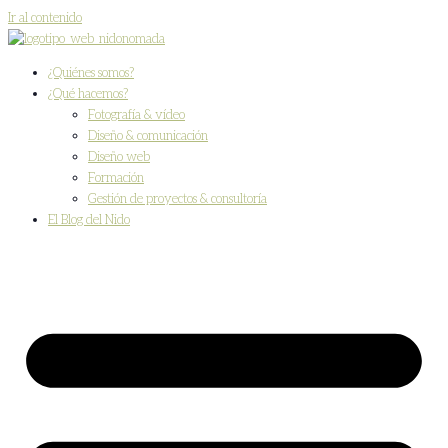
Ir al contenido
¿Quiénes somos?
¿Qué hacemos?
Fotografía & vídeo
Diseño & comunicación
Diseño web
Formación
Gestión de proyectos & consultoría
El Blog del Nido