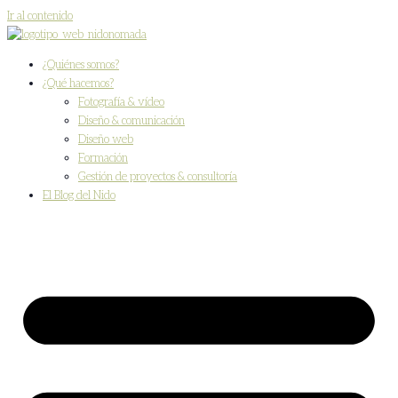
Ir al contenido
¿Quiénes somos?
¿Qué hacemos?
Fotografía & vídeo
Diseño & comunicación
Diseño web
Formación
Gestión de proyectos & consultoría
El Blog del Nido